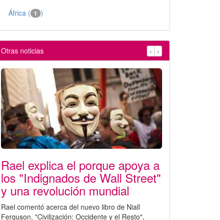
África (
)
1
Otras noticias
‹
›
Rael explica el porque apoya a
los "Indignados de Wall Street"
y una revolución mundial
Rael comentó acerca del nuevo libro de Niall
Ferguson, "Civilización: Occidente y el Resto",