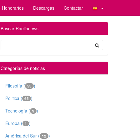
 Honorarios
Descargas
Contactar
Buscar Raelianews
Categorías de noticias
Filosofía (
)
53
Politica (
)
65
Tecnología (
)
9
Europa (
)
1
América del Sur (
)
12