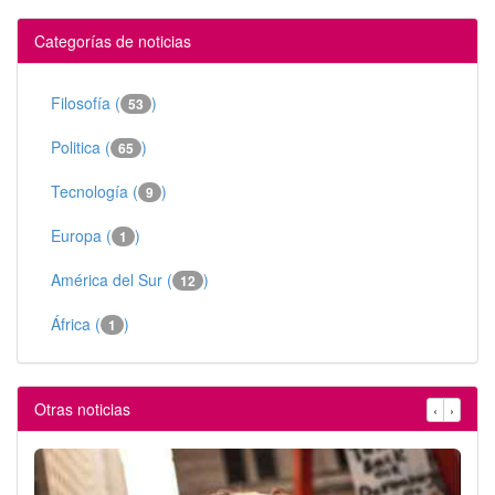
Categorías de noticias
Filosofía (
)
53
Politica (
)
65
Tecnología (
)
9
Europa (
)
1
América del Sur (
)
12
África (
)
1
Otras noticias
‹
›