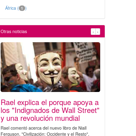
África (
)
1
Otras noticias
‹
›
Rael explica el porque apoya a
los "Indignados de Wall Street"
y una revolución mundial
Rael comentó acerca del nuevo libro de Niall
Ferguson, "Civilización: Occidente y el Resto",