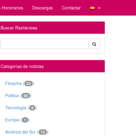
 Honorarios
Descargas
Contactar
Buscar Raelianews
Categorías de noticias
Filosofía (
)
53
Politica (
)
65
Tecnología (
)
9
Europa (
)
1
América del Sur (
)
12