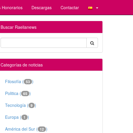
 Honorarios
Descargas
Contactar
Buscar Raelianews
Categorías de noticias
Filosofía (
)
53
Politica (
)
65
Tecnología (
)
9
Europa (
)
1
América del Sur (
)
12