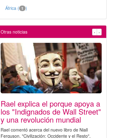
África (
)
1
Otras noticias
‹
›
Rael explica el porque apoya a
los "Indignados de Wall Street"
y una revolución mundial
Rael comentó acerca del nuevo libro de Niall
Ferguson, "Civilización: Occidente y el Resto",