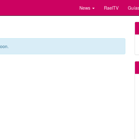
News
RaelTV
Guías
soon.