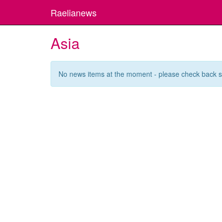
Raelianews
Asia
No news items at the moment - please check back 