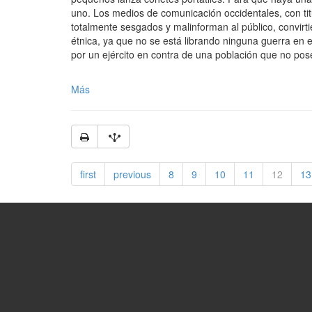
uno. Los medios de comunicación occidentales, con tit
totalmente sesgados y malinforman al público, convirt
étnica, ya que no se está librando ninguna guerra en 
por un ejército en contra de una población que no pose
Más
first
previous
8
9
10
11
12
13