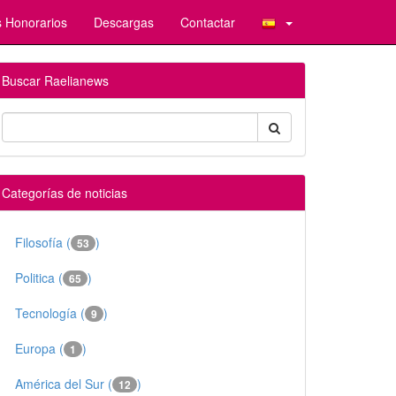
 Honorarios
Descargas
Contactar
Buscar Raelianews
Categorías de noticias
Filosofía (
)
53
Politica (
)
65
Tecnología (
)
9
Europa (
)
1
América del Sur (
)
12