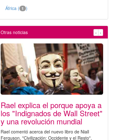
África (
)
1
Otras noticias
‹
›
Rael explica el porque apoya a
los "Indignados de Wall Street"
y una revolución mundial
Rael comentó acerca del nuevo libro de Niall
Ferguson, "Civilización: Occidente y el Resto",