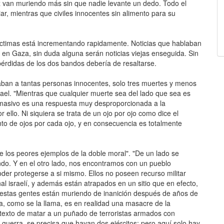
z van muriendo más sin que nadie levante un dedo. Todo el
r, mientras que civiles innocentes sin alimento para su
íctimas está incrementando rapidamente. Noticias que hablaban
s en Gaza, sin duda alguna serán noticias viejas enseguida. Sin
pérdidas de los dos bandos debería de resaltarse.
ban a tantas personas innocentes, solo tres muertes y menos
Rael. "Mientras que cualquier muerte sea del lado que sea es
masivo es una respuesta muy desproporcionada a la
ello. Ni siquiera se trata de un ojo por ojo como dice el
to de ojos por cada ojo, y en consecuencia es totalmente
e los peores ejemplos de la doble moral". "De un lado se
do. Y en el otro lado, nos encontramos con un pueblo
der protegerse a si mismo. Ellos no poseen recurso militar
 israelí, y además están atrapados en un sitio que en efecto,
estas gentes están muriendo de inanición después de años de
, como se la llama, es en realidad una masacre de la
 pretexto de matar a un puñado de terroristas armados con
guerra, se precisa que hayan dos ejércitos; pero aquí solo hay