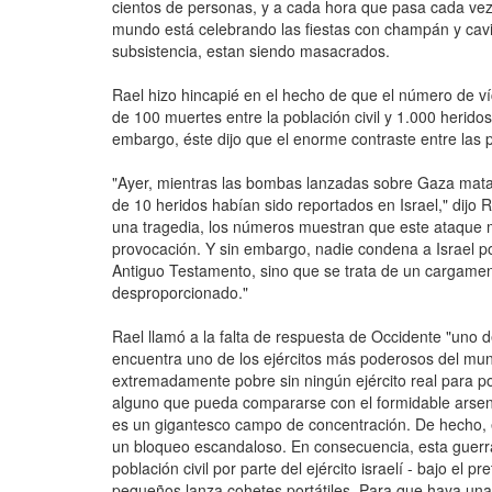
cientos de personas, y a cada hora que pasa cada ve
mundo está celebrando las fiestas con champán y cavia
subsistencia, estan siendo masacrados.
Rael hizo hincapié en el hecho de que el número de v
de 100 muertes entre la población civil y 1.000 herido
embargo, éste dijo que el enorme contraste entre las 
"Ayer, mientras las bombas lanzadas sobre Gaza mata
de 10 heridos habían sido reportados en Israel," dijo 
una tragedia, los números muestran que este ataque 
provocación. Y sin embargo, nadie condena a Israel por 
Antiguo Testamento, sino que se trata de un cargamen
desproporcionado."
Rael llamó a la falta de respuesta de Occidente "uno d
encuentra uno de los ejércitos más poderosos del mun
extremadamente pobre sin ningún ejército real para po
alguno que pueda compararse con el formidable arsenal
es un gigantesco campo de concentración. De hecho, 
un bloqueo escandaloso. En consecuencia, esta guerra
población civil por parte del ejército israelí - bajo el
pequeños lanza cohetes portátiles. Para que haya una 