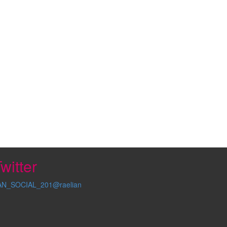
witter
AN_SOCIAL_201@raelian