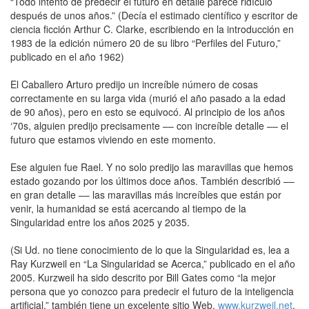
“Todo intento de predecir el futuro en detalle parece ridículo
después de unos años.” (Decía el estimado científico y escritor de
ciencia ficción Arthur C. Clarke, escribiendo en la introducción en
1983 de la edición número 20 de su libro “Perfiles del Futuro,”
publicado en el año 1962)
El Caballero Arturo predijo un increíble número de cosas
correctamente en su larga vida (murió el año pasado a la edad
de 90 años), pero en esto se equivocó. Al principio de los años
‘70s, alguien predijo precisamente –– con increíble detalle –– el
futuro que estamos viviendo en este momento.
Ese alguien fue Rael. Y no solo predijo las maravillas que hemos
estado gozando por los últimos doce años. También describió ––
en gran detalle –– las maravillas más increíbles que están por
venir, la humanidad se está acercando al tiempo de la
Singularidad entre los años 2025 y 2035.
(Si Ud. no tiene conocimiento de lo que la Singularidad es, lea a
Ray Kurzweil en “La Singularidad se Acerca,” publicado en el año
2005. Kurzweil ha sido descrito por Bill Gates como “la mejor
persona que yo conozco para predecir el futuro de la inteligencia
artificial,” también tiene un excelente sitio Web,
www.kurzweil.net
,