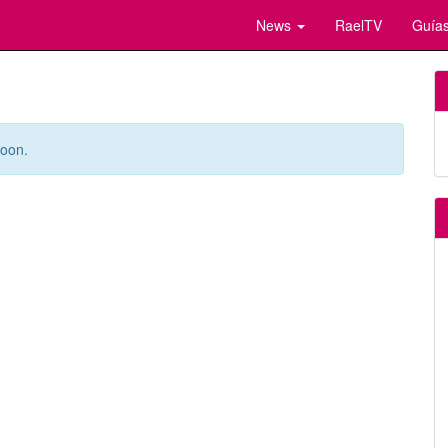
News
RaelTV
Guías
soon.