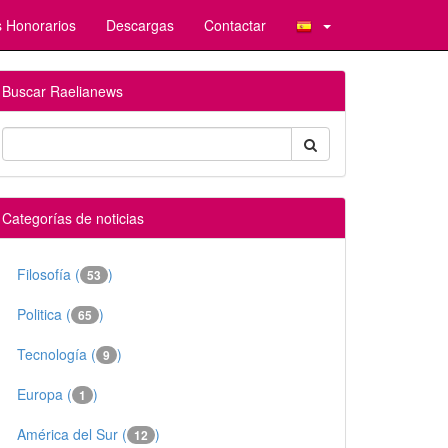
 Honorarios
Descargas
Contactar
Buscar Raelianews
Categorías de noticias
Filosofía (
)
53
Politica (
)
65
Tecnología (
)
9
Europa (
)
1
América del Sur (
)
12