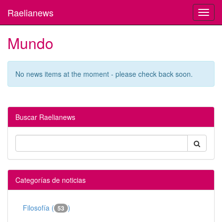
Raelianews
Toggl
navig
Mundo
No news items at the moment - please check back soon.
Buscar Raelianews
Categorías de noticias
Filosofía (
)
53