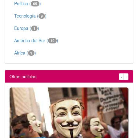
Politica (
)
65
Tecnología (
)
9
Europa (
)
1
América del Sur (
)
12
África (
)
1
Otras noticias
‹
›