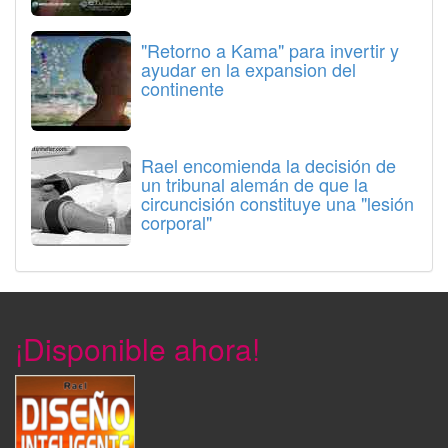
"Retorno a Kama" para invertir y
ayudar en la expansion del
continente
Rael encomienda la decisión de
un tribunal alemán de que la
circuncisión constituye una "lesión
corporal"
¡Disponible ahora!