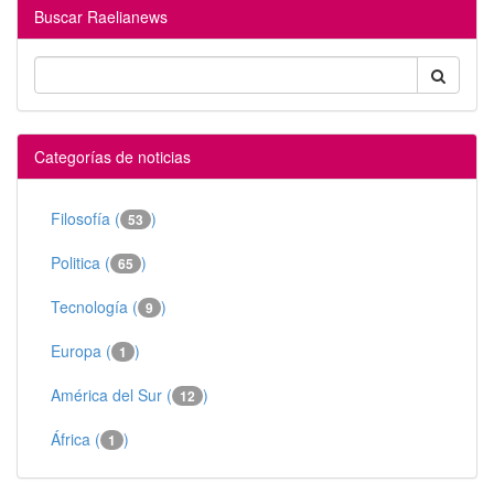
Buscar Raelianews
Categorías de noticias
Filosofía (
)
53
Politica (
)
65
Tecnología (
)
9
Europa (
)
1
América del Sur (
)
12
África (
)
1