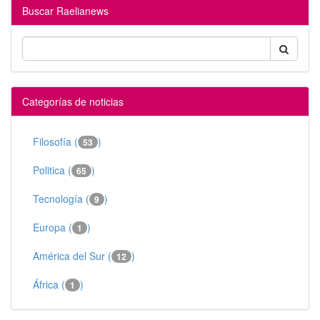
Buscar Raelianews
Categorías de noticias
Filosofía (
)
53
Politica (
)
65
Tecnología (
)
9
Europa (
)
1
América del Sur (
)
12
África (
)
1