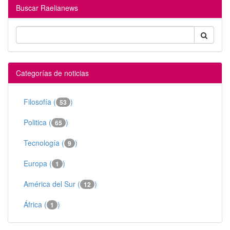
Buscar Raelianews
Categorías de noticias
Filosofía (
)
53
Politica (
)
65
Tecnología (
)
9
Europa (
)
1
América del Sur (
)
12
África (
)
1