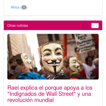
África (
)
1
Otras noticias
‹
›
Rael explica el porque apoya a los
"Indignados de Wall Street" y una
revolución mundial