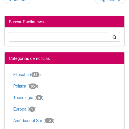
Buscar Raelianews
Categorías de noticias
Filosofía (
)
53
Politica (
)
65
Tecnología (
)
9
Europa (
)
1
América del Sur (
)
12