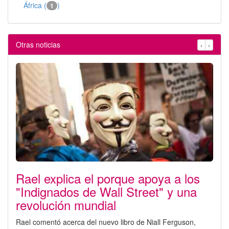
África (
)
1
Otras noticias
‹
›
Rael explica el porque apoya a los
"Indignados de Wall Street" y una
revolución mundial
Rael comentó acerca del nuevo libro de Niall Ferguson,