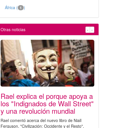
África (
)
1
Otras noticias
‹
›
Rael explica el porque apoya a
los "Indignados de Wall Street"
y una revolución mundial
Rael comentó acerca del nuevo libro de Niall
Ferguson, "Civilización: Occidente y el Resto",