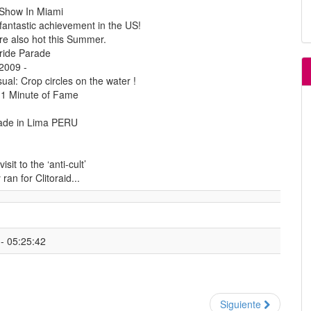
 Show In Miami
 fantastic achievement in the US!
re also hot this Summer.
ride Parade
2009 -
al: Crop circles on the water !
 1 Minute of Fame
ade in Lima PERU
sit to the ‘anti-cult’
an for Clitoraid...
- 05:25:42
Siguiente