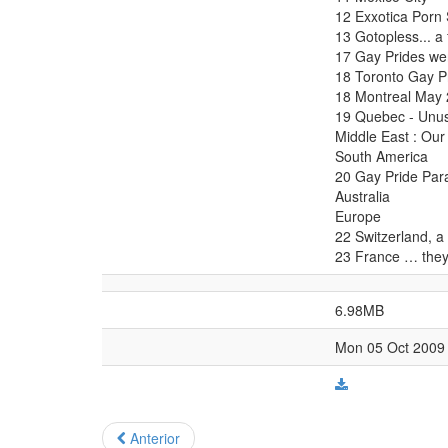
12 Exxotica Porn
13 Gotopless... a
17 Gay Prides we
18 Toronto Gay P
18 Montreal May 
19 Quebec - Unusu
Middle East : Our
South America
20 Gay Pride Par
Australia
Europe
22 Switzerland, a vi
23 France … they r
6.98MB
Mon 05 Oct 2009 
Anterior