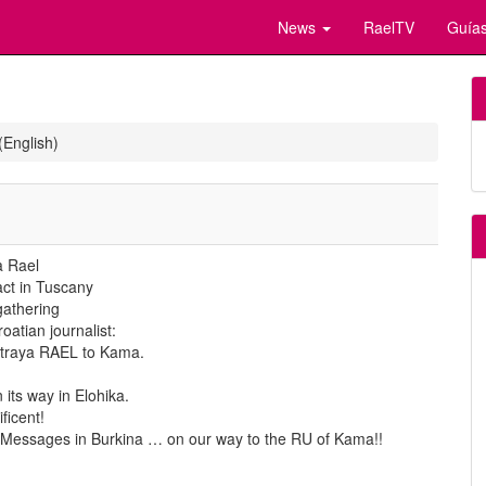
News
RaelTV
Guías
(English)
a Rael
act in Tuscany
gathering
oatian journalist:
traya RAEL to Kama.
 its way in Elohika.
ficent!
 Messages in Burkina … on our way to the RU of Kama!!