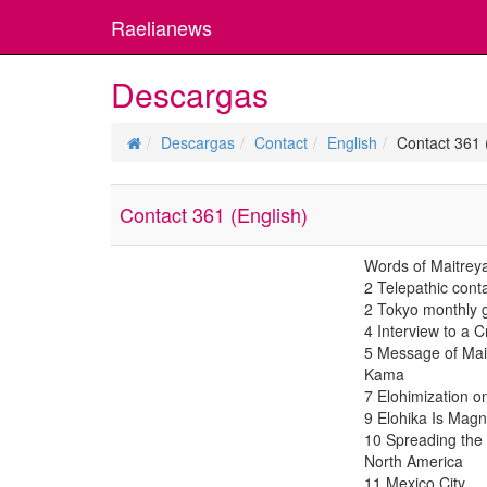
Raelianews
Descargas
Descargas
Contact
English
Contact 361 
Contact 361 (English)
Words of Maitrey
2 Telepathic cont
2 Tokyo monthly 
4 Interview to a Cr
5 Message of Mai
Kama
7 Elohimization on
9 Elohika Is Magni
10 Spreading the
North America
11 Mexico City