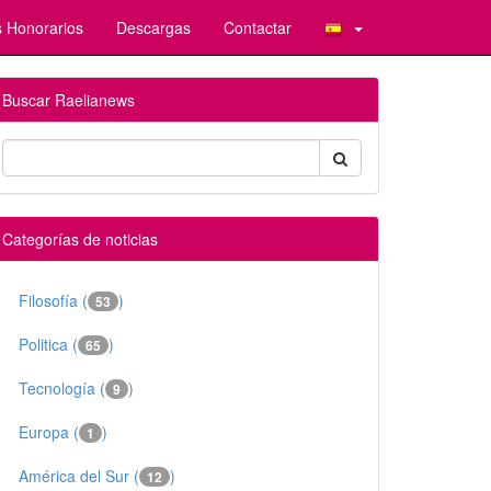
 Honorarios
Descargas
Contactar
Buscar Raelianews
Categorías de noticias
Filosofía (
)
53
Politica (
)
65
Tecnología (
)
9
Europa (
)
1
América del Sur (
)
12