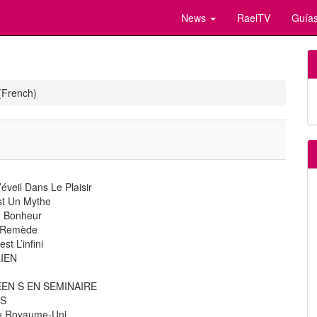
News
RaelTV
Guías
(French)
veil Dans Le Plaisir
st Un Mythe
u Bonheur
n Remède
st L’infini
IEN
EN S EN SEMINAIRE
WS
 Au Royaume-Uni