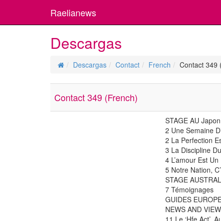
Raelianews
Descargas
Descargas
Contact
French
Contact 349 
Contact 349 (French)
STAGE AU Japon
2 Une Semaine D’é
2 La Perfection E
3 La Discipline D
4 L’amour Est U
5 Notre Nation, C’e
STAGE AUSTRAL
7 Témoignages
GUIDES EUROPE
NEWS AND VIE
11 Le ‘Hfe Act’,