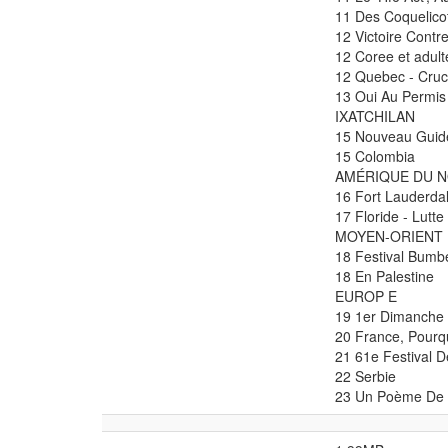
11 Des Coquelicot
12 Victoire Contr
12 Coree et adult
12 Quebec - Cruci
13 Oui Au Permis 
IXATCHILAN
15 Nouveau Guide
15 Colombia
AMÉRIQUE DU 
16 Fort Lauderdal
17 Floride - Lutt
MOYEN-ORIENT
18 Festival Bumbe
18 En Palestine
EUROP E
19 1er Dimanche 
20 France, Pourq
21 61e Festival 
22 Serbie
23 Un Poème De Pa