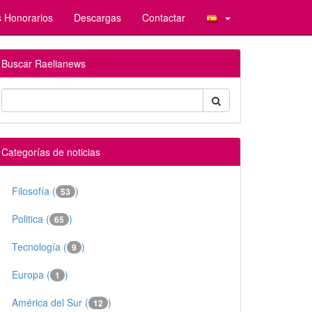
 Honorarios
Descargas
Contactar
Buscar Raelianews
Categorías de noticias
Filosofía (
)
53
Politica (
)
65
Tecnología (
)
9
Europa (
)
1
América del Sur (
)
12