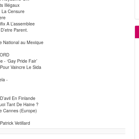
s Illégaux
e La Censure
ere
fix A L’assemblee
D’etre Parent.
 National au Mexique
NORD
e - ‘Gay Pride Fair’
e Pour Vaincre Le Sida
la -
D’avil En Finlande
uoi Tant De Haine ?
De Cannes (Europe)
trick Vetillard