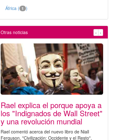
África (
)
1
Otras noticias
‹
›
Rael explica el porque apoya a
los "Indignados de Wall Street"
y una revolución mundial
Rael comentó acerca del nuevo libro de Niall
Ferguson, "Civilización: Occidente y el Resto",