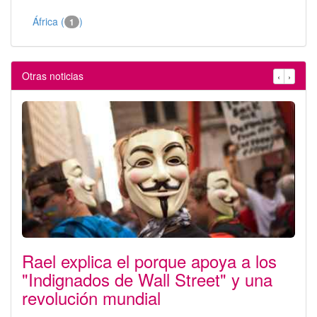
África (
)
1
Otras noticias
‹
›
Rael explica el porque apoya a los
"Indignados de Wall Street" y una
revolución mundial