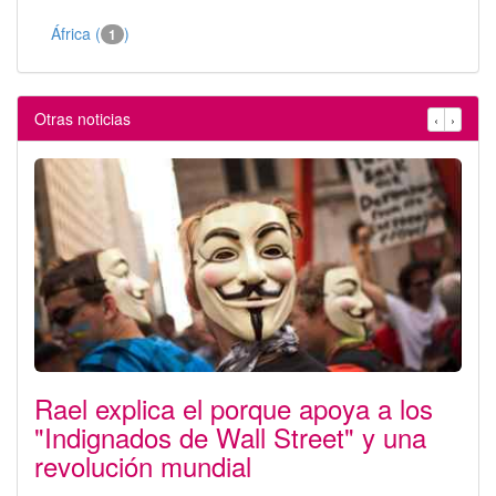
África (
)
1
Otras noticias
‹
›
Rael explica el porque apoya a los
"Indignados de Wall Street" y una
revolución mundial