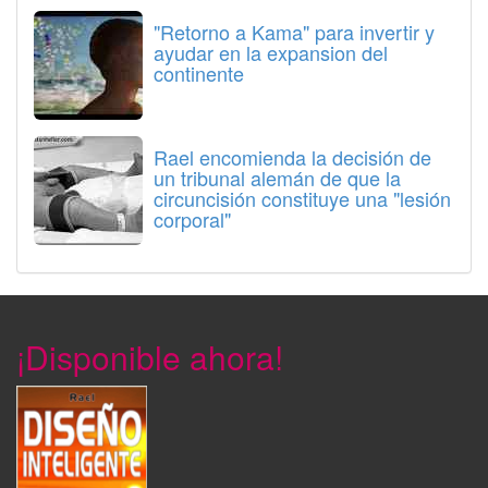
"Retorno a Kama" para invertir y
ayudar en la expansion del
continente
Rael encomienda la decisión de
un tribunal alemán de que la
circuncisión constituye una "lesión
corporal"
¡Disponible ahora!