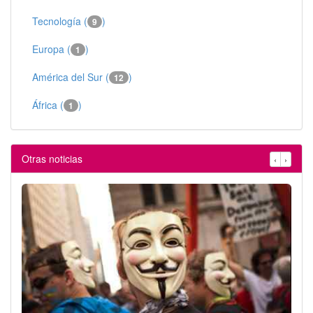
Tecnología (
)
9
Europa (
)
1
América del Sur (
)
12
África (
)
1
Otras noticias
‹
›