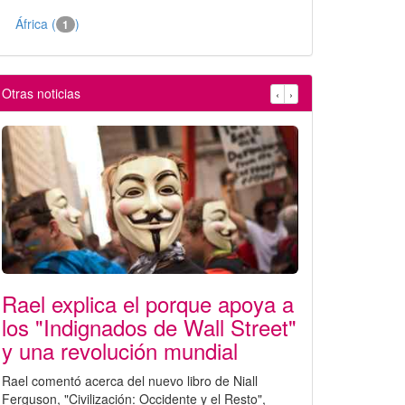
África (
)
1
Otras noticias
‹
›
Rael explica el porque apoya a
los "Indignados de Wall Street"
y una revolución mundial
Rael comentó acerca del nuevo libro de Niall
Ferguson, "Civilización: Occidente y el Resto",