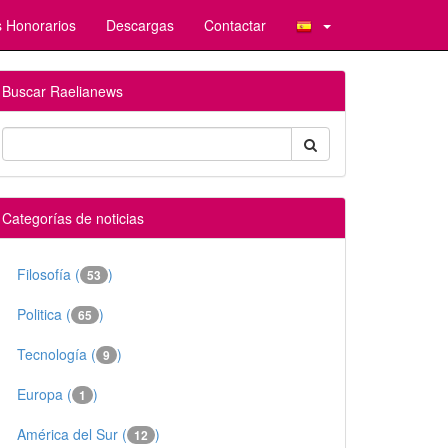
 Honorarios
Descargas
Contactar
Buscar Raelianews
Categorías de noticias
Filosofía (
)
53
Politica (
)
65
Tecnología (
)
9
Europa (
)
1
América del Sur (
)
12