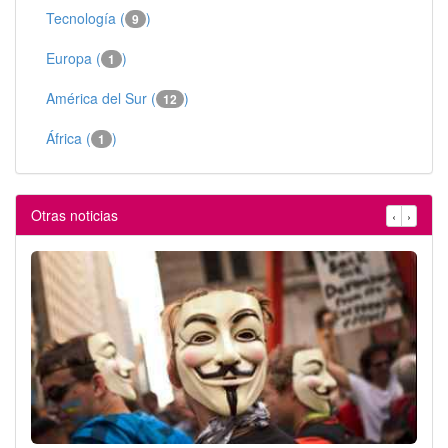
Tecnología (
)
9
Europa (
)
1
América del Sur (
)
12
África (
)
1
Otras noticias
‹
›