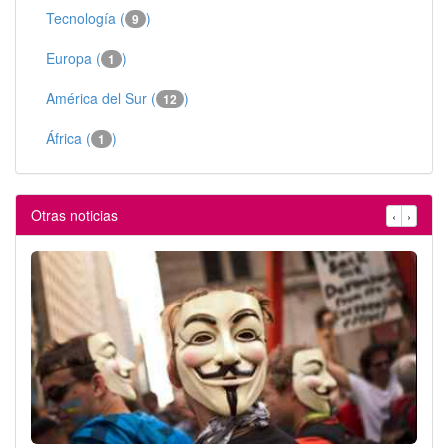
Tecnología (
)
9
Europa (
)
1
América del Sur (
)
12
África (
)
1
Otras noticias
‹
›