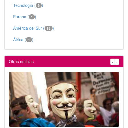
Tecnología (
)
9
Europa (
)
1
América del Sur (
)
12
África (
)
1
Otras noticias
‹
›