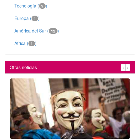
Tecnología (
)
9
Europa (
)
1
América del Sur (
)
12
África (
)
1
Otras noticias
‹
›