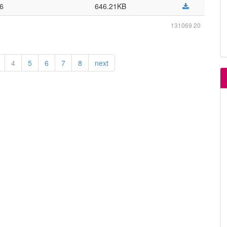
06
646.21KB
131069 20
4
5
6
7
8
next