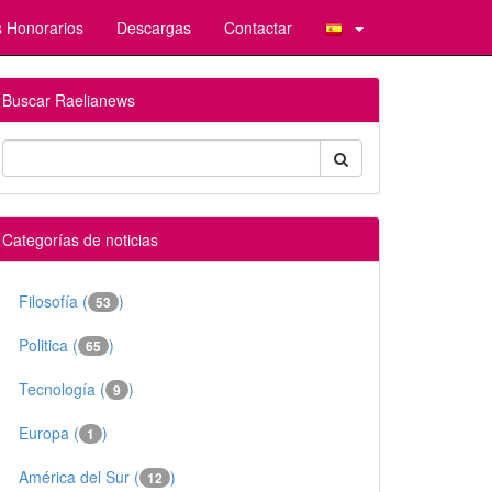
 Honorarios
Descargas
Contactar
Buscar Raelianews
Categorías de noticias
Filosofía (
)
53
Politica (
)
65
Tecnología (
)
9
Europa (
)
1
América del Sur (
)
12