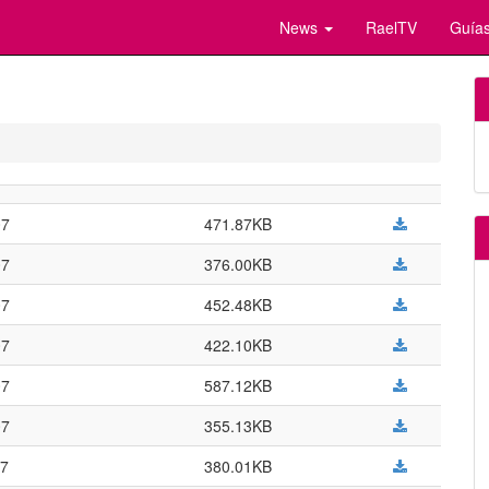
News
RaelTV
Guías
07
471.87KB
07
376.00KB
07
452.48KB
07
422.10KB
07
587.12KB
07
355.13KB
07
380.01KB