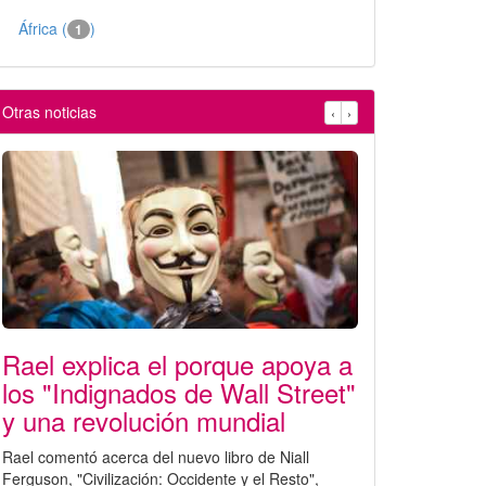
África (
)
1
Otras noticias
‹
›
Rael explica el porque apoya a
los "Indignados de Wall Street"
y una revolución mundial
Rael comentó acerca del nuevo libro de Niall
Ferguson, "Civilización: Occidente y el Resto",