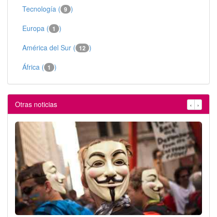
Tecnología (
)
9
Europa (
)
1
América del Sur (
)
12
África (
)
1
Otras noticias
‹
›