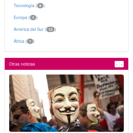
Tecnología (
)
9
Europa (
)
1
América del Sur (
)
12
África (
)
1
Otras noticias
‹
›