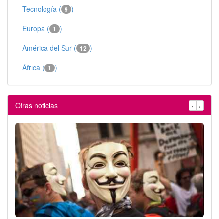
Tecnología (
)
9
Europa (
)
1
América del Sur (
)
12
África (
)
1
Otras noticias
‹
›