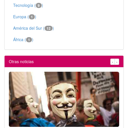
Tecnología (
)
9
Europa (
)
1
América del Sur (
)
12
África (
)
1
Otras noticias
‹
›