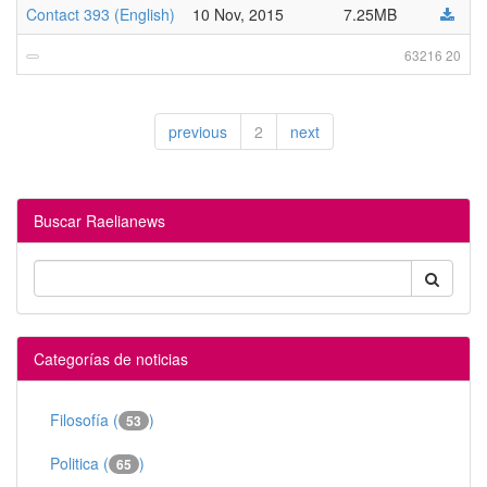
Contact 393 (English)
10 Nov, 2015
7.25MB
63216 20
previous
2
next
Buscar Raelianews
Categorías de noticias
Filosofía (
)
53
Politica (
)
65