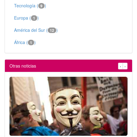
Tecnología (
)
9
Europa (
)
1
América del Sur (
)
12
África (
)
1
Otras noticias
‹
›