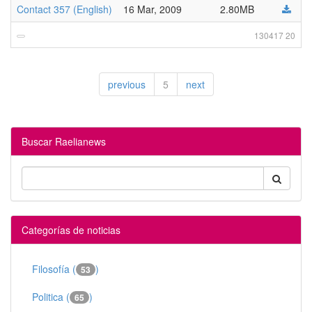
Contact 357 (English)
16 Mar, 2009
2.80MB
130417 20
previous
5
next
Buscar Raelianews
Categorías de noticias
Filosofía (
)
53
Politica (
)
65