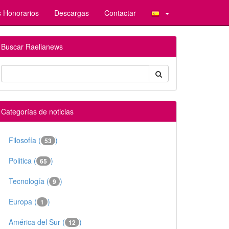
 Honorarios
Descargas
Contactar
Buscar Raelianews
Categorías de noticias
Filosofía (
)
53
Politica (
)
65
Tecnología (
)
9
Europa (
)
1
América del Sur (
)
12