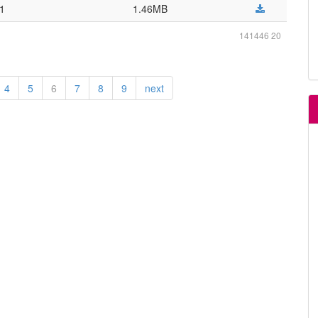
11
1.46MB
141446 20
4
5
6
7
8
9
next