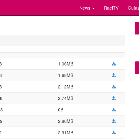
News
RaelTV
Guías
8
1.06MB
8
1.68MB
8
2.12MB
08
2.74MB
08
0B
09
2.80MB
9
2.91MB