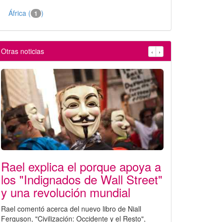
África (
)
1
Otras noticias
‹
›
Rael explica el porque apoya a
los "Indignados de Wall Street"
y una revolución mundial
Rael comentó acerca del nuevo libro de Niall
Ferguson, "Civilización: Occidente y el Resto",