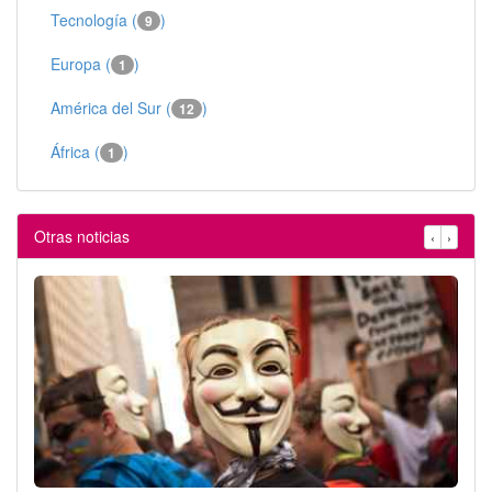
Tecnología (
)
9
Europa (
)
1
América del Sur (
)
12
África (
)
1
Otras noticias
‹
›