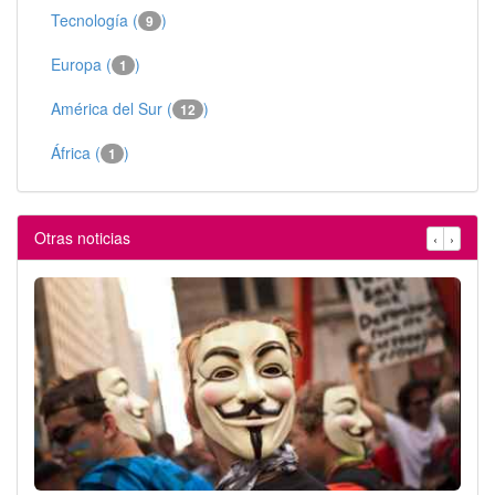
Tecnología (
)
9
Europa (
)
1
América del Sur (
)
12
África (
)
1
Otras noticias
‹
›