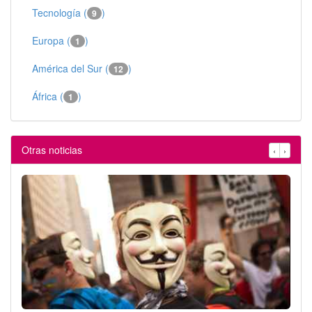
Tecnología (
)
9
Europa (
)
1
América del Sur (
)
12
África (
)
1
Otras noticias
‹
›