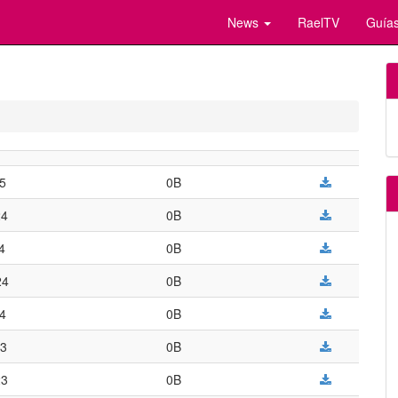
News
RaelTV
Guías
25
0B
24
0B
4
0B
24
0B
24
0B
23
0B
23
0B