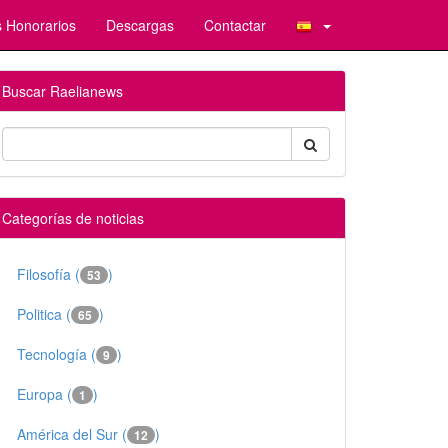
 Honorarios
Descargas
Contactar
Buscar Raelianews
Categorías de noticias
Filosofía (
)
53
Politica (
)
65
Tecnología (
)
9
Europa (
)
1
América del Sur (
)
12