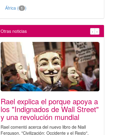
África (
)
1
Otras noticias
‹
›
Rael explica el porque apoya a
los "Indignados de Wall Street"
y una revolución mundial
Rael comentó acerca del nuevo libro de Niall
Ferguson, "Civilización: Occidente y el Resto",