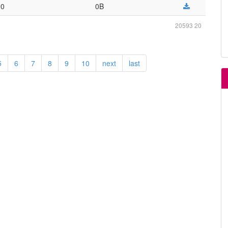
20
0B
20593 20
5
6
7
8
9
10
next
last