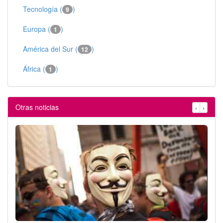
Tecnología (
)
9
Europa (
)
1
América del Sur (
)
12
África (
)
1
Otras noticias
‹
›