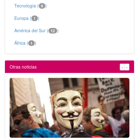
Tecnología (
)
9
Europa (
)
1
América del Sur (
)
12
África (
)
1
Otras noticias
‹
›