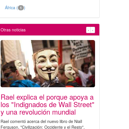
África (
)
1
Otras noticias
‹
›
Rael explica el porque apoya a
los "Indignados de Wall Street"
y una revolución mundial
Rael comentó acerca del nuevo libro de Niall
Ferguson, "Civilización: Occidente y el Resto",