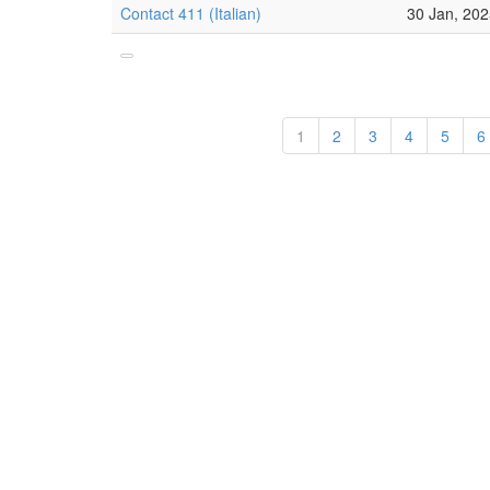
Contact 411 (Italian)
30 Jan, 20
1
2
3
4
5
6