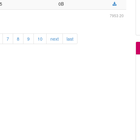
25
0B
7953 20
7
8
9
10
next
last