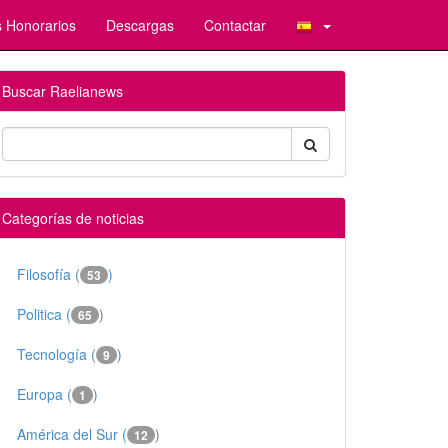
 Honorarios
Descargas
Contactar
Buscar Raelianews
Categorías de noticias
Filosofía (
)
53
Politica (
)
65
Tecnología (
)
9
Europa (
)
1
América del Sur (
)
12